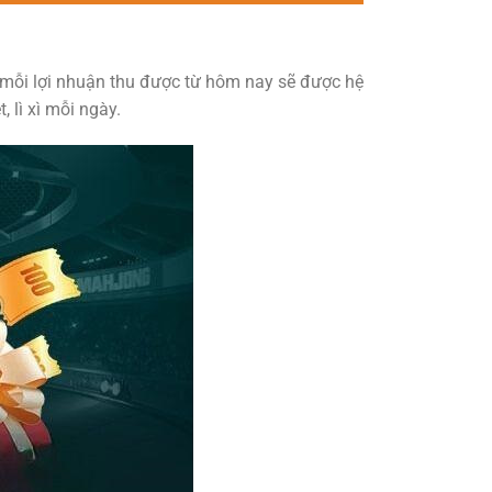
i mỗi lợi nhuận thu được từ hôm nay sẽ được hệ
 lì xì mỗi ngày.