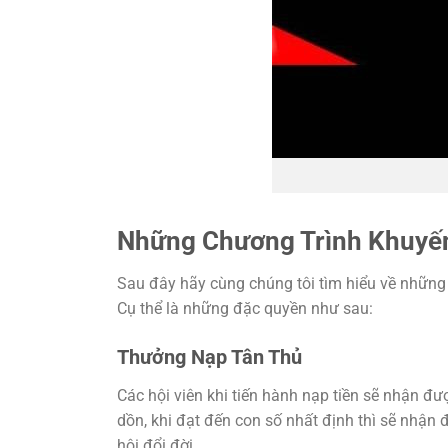
Những Chương Trình Khuyến
Sau đây hãy cùng chúng tôi tìm hiểu về những
Cụ thể là những đặc quyền như sau:
Thưởng Nạp Tân Thủ
Các hội viên khi tiến hành nạp tiền sẽ nhận đ
dồn, khi đạt đến con số nhất định thì sẽ nhận
hội đổi đời.