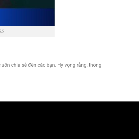
25
uốn chia sẻ đến các bạn. Hy vọng rằng, thông