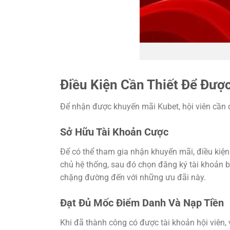
Điều Kiện Cần Thiết Để Đư
Để nhận được
khuyến mãi Kubet
, hội viên cầ
Sở Hữu Tài Khoản Cược
Để có thể tham gia nhận khuyến mãi, điều kiện 
chủ hệ thống, sau đó chọn đăng ký tài khoản b
chặng đường đến với những ưu đãi này.
Đạt Đủ Mốc Điểm Danh Và Nạp Tiền
Khi đã thành công có được tài khoản hội viên, 