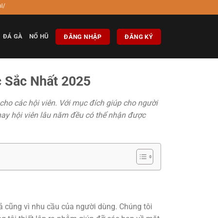
ĐÁ GÀ
NỔ HŨ
ĐĂNG NHẬP
ĐĂNG KÝ
 Sắc Nhất 2025
ho các hội viên. Với mục đích giúp cho người
hay hội viên lâu năm đều có thể nhận được
ả cũng vì nhu cầu của người dùng. Chúng tôi