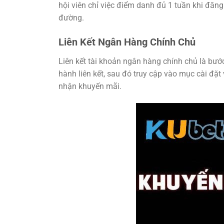
hội viên chỉ việc điểm danh đủ 1 tuần khi đăng
đường.
Liên Kết Ngân Hàng Chính Chủ
Liên kết tài khoản ngân hàng chính chủ là bước
hành liên kết, sau đó truy cập vào mục cài đặt
nhận khuyến mãi.