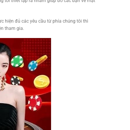
g tôi thiết lập ra nhằm giúp đỡ các bạn về mặt
c hiện đủ các yêu cầu từ phía chúng tôi thì
ện tham gia.