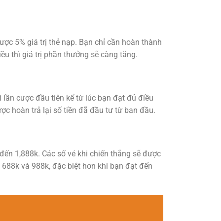
ược 5% giá trị thẻ nạp. Bạn chỉ cần hoàn thành
u thì giá trị phần thưởng sẽ càng tăng.
 lần cược đầu tiên kể từ lúc bạn đạt đủ điều
ợc hoàn trả lại số tiền đã đầu tư từ ban đầu.
 đến 1,888k. Các số vé khi chiến thắng sẽ được
 688k và 988k, đặc biệt hơn khi bạn đạt đến