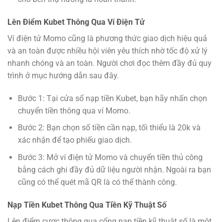
Lên Điểm Kubet Thông Qua Ví Điện Tử
Ví điện tử Momo cũng là phương thức giao dịch hiệu quả
và an toàn được nhiều hội viên yêu thích nhờ tốc độ xử lý
nhanh chóng và an toàn. Người chơi đọc thêm đầy đủ quy
trình ở mục hướng dẫn sau đây.
Bước 1: Tại cửa sổ
nạp tiền Kubet
, bạn hãy nhấn chọn
chuyển tiền thông qua ví Momo.
Bước 2: Bạn chọn số tiền cần nạp, tối thiểu là 20k và
xác nhận để tạo phiếu giao dịch.
Bước 3: Mở ví điện tử Momo và chuyển tiền thủ công
bằng cách ghi đầy đủ dữ liệu người nhận. Ngoài ra bạn
cũng có thể quét mã QR là có thể thành công.
Nạp Tiền Kubet Thông Qua Tiền Kỹ Thuật Số
Lên điểm cược thông qua cổng nạp tiền kỹ thuật số là một