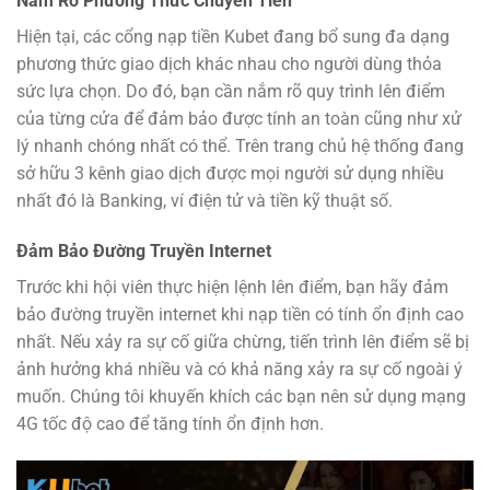
Nắm Rõ Phương Thức Chuyển Tiền
Hiện tại, các cổng
nạp tiền Kubet
đang bổ sung đa dạng
phương thức giao dịch khác nhau cho người dùng thỏa
sức lựa chọn. Do đó, bạn cần nắm rõ quy trình lên điểm
của từng cửa để đảm bảo được tính an toàn cũng như xử
lý nhanh chóng nhất có thể. Trên trang chủ hệ thống đang
sở hữu 3 kênh giao dịch được mọi người sử dụng nhiều
nhất đó là Banking, ví điện tử và tiền kỹ thuật số.
Đảm Bảo Đường Truyền Internet
Trước khi hội viên thực hiện lệnh lên điểm, bạn hãy đảm
bảo đường truyền internet khi nạp tiền có tính ổn định cao
nhất. Nếu xảy ra sự cố giữa chừng, tiến trình lên điểm sẽ bị
ảnh hưởng khá nhiều và có khả năng xảy ra sự cố ngoài ý
muốn. Chúng tôi khuyến khích các bạn nên sử dụng mạng
4G tốc độ cao để tăng tính ổn định hơn.