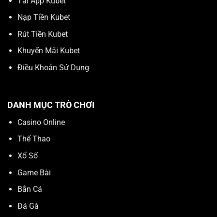
Tải App Kubet
Nạp Tiền Kubet
Rút Tiền Kubet
Khuyến Mãi Kubet
Điều Khoản Sử Dụng
DANH MỤC TRÒ CHƠI
Casino Online
Thể Thao
Xổ Số
Game Bài
Bắn Cá
Đá Gà