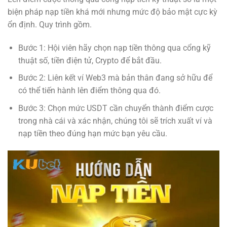
biện pháp nạp tiền khá mới nhưng mức độ bảo mật cực kỳ
ổn định. Quy trình gồm.
Bước 1: Hội viên hãy chọn nạp tiền thông qua cổng kỹ
thuật số, tiền điện tử, Crypto để bắt đầu.
Bước 2: Liên kết ví Web3 mà bản thân đang sở hữu để
có thể tiến hành lên điểm thông qua đó.
Bước 3: Chọn mức USDT cần chuyển thành điểm cược
trong nhà cái và xác nhận, chúng tôi sẽ trích xuất ví và
nạp tiền theo đúng hạn mức bạn yêu cầu.