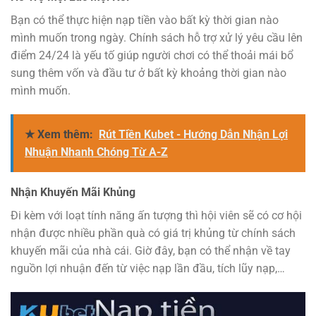
Bạn có thể thực hiện nạp tiền
vào bất kỳ thời gian nào
mình muốn trong ngày. Chính sách hỗ trợ xử lý yêu cầu lên
điểm 24/24 là yếu tố giúp người chơi có thể thoải mái bổ
sung thêm vốn và đầu tư ở bất kỳ khoảng thời gian nào
mình muốn.
★ Xem thêm:
Rút Tiền Kubet - Hướng Dẫn Nhận Lợi
Nhuận Nhanh Chóng Từ A-Z
Nhận Khuyến Mãi Khủng
Đi kèm với loạt tính năng ấn tượng thì hội viên sẽ có cơ hội
nhận được nhiều phần quà có giá trị khủng từ chính sách
khuyến mãi của nhà cái. Giờ đây, bạn có thể nhận về tay
nguồn lợi nhuận đến từ việc nạp lần đầu, tích lũy nạp,…