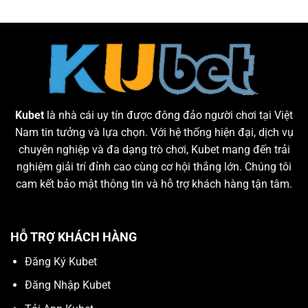
Kubet
là nhà cái uy tín được đông đảo người chơi tại Việt
Nam tin tưởng và lựa chọn. Với hệ thống hiện đại, dịch vụ
chuyên nghiệp và đa dạng trò chơi, Kubet mang đến trải
nghiệm giải trí đỉnh cao cùng cơ hội thắng lớn. Chúng tôi
cam kết bảo mật thông tin và hỗ trợ khách hàng tận tâm.
HỖ TRỢ KHÁCH HÀNG
Đăng Ký Kubet
Đăng Nhập Kubet