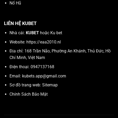
Nổ Hũ
LIÊN HỆ KUBET
Nhà cái:
KUBET
hoặc Ku bet
Website:
https://eaa2010.nl
Địa chỉ:
168 Trần Não, Phường An Khánh, Thủ Đức, Hồ
Chí Minh, Việt Nam
Điện thoại: 0947137168
Email:
kubets.app@gmail.com
Sơ đồ trang web:
Sitemap
Chính Sách Bảo Mật