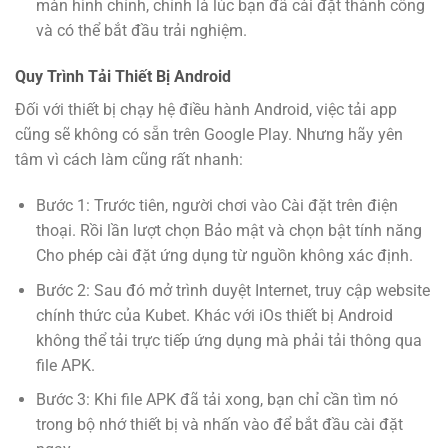
màn hình chính, chính là lúc bạn đã cài đặt thành công
và có thể bắt đầu trải nghiệm.
Quy Trình Tải Thiết Bị Android
Đối với thiết bị chạy hệ điều hành Android, việc tải app
cũng sẽ không có sẵn trên Google Play. Nhưng hãy yên
tâm vì cách làm cũng rất nhanh:
Bước 1: Trước tiên, người chơi vào Cài đặt trên điện
thoại. Rồi lần lượt chọn Bảo mật và chọn bật tính năng
Cho phép cài đặt ứng dụng từ nguồn không xác định.
Bước 2: Sau đó mở trình duyệt Internet, truy cập website
chính thức của Kubet. Khác với iOs thiết bị Android
không thể tải trực tiếp ứng dụng mà phải tải thông qua
file APK.
Bước 3: Khi file APK đã tải xong, bạn chỉ cần tìm nó
trong bộ nhớ thiết bị và nhấn vào để bắt đầu cài đặt