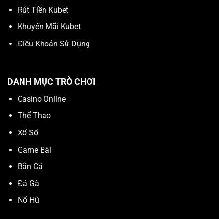
Rút Tiền Kubet
Khuyến Mãi Kubet
Điều Khoản Sử Dụng
DANH MỤC TRÒ CHƠI
Casino Online
Thể Thao
Xổ Số
Game Bài
Bắn Cá
Đá Gà
Nổ Hũ