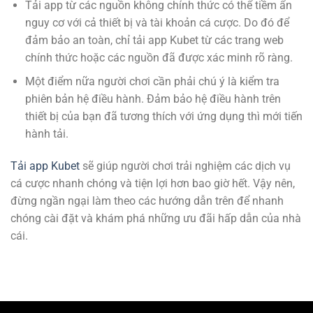
Tải app từ các nguồn không chính thức có thể tiềm ẩn
nguy cơ với cả thiết bị và tài khoản cá cược. Do đó để
đảm bảo an toàn, chỉ
tải app Kubet
từ các trang web
chính thức hoặc các nguồn đã được xác minh rõ ràng.
Một điểm nữa người chơi cần phải chú ý là kiểm tra
phiên bản hệ điều hành. Đảm bảo hệ điều hành trên
thiết bị của bạn đã tương thích với ứng dụng thì mới tiến
hành tải.
Tải app Kubet
sẽ giúp người chơi trải nghiệm các dịch vụ
cá cược nhanh chóng và tiện lợi hơn bao giờ hết. Vậy nên,
đừng ngần ngại làm theo các hướng dẫn trên để nhanh
chóng cài đặt và khám phá những ưu đãi hấp dẫn của nhà
cái.