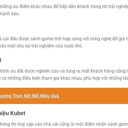
 những ưu điểm khác nhau để hấp dẫn khách hàng tới trải nghiệ
 mạnh sau.
hà cái đều được sảnh game tích hợp cùng với công nghệ để gia t
ảo mật cho sự trải nghiệm của cược thủ.
t
trình ưu đãi được nghiên cứu và tung ra mắt khách hàng cũng là
có những điều kiện tham gia khác nhau, phù hợp với những tài
hương Thức Kết Nối Hiệu Quả
hiệu Kubet
hóng thì truy cập vào nhà cái cũng là một điểm nhấn sảnh game