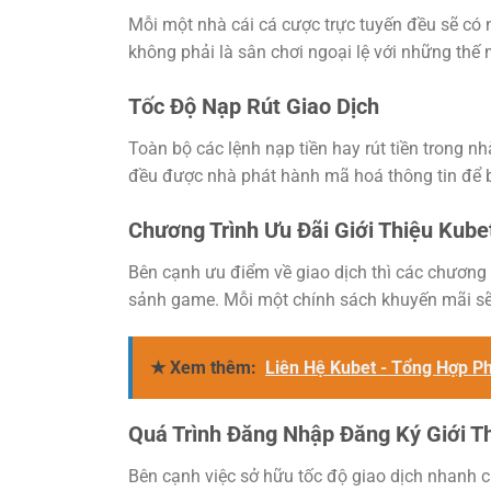
Mỗi một nhà cái cá cược trực tuyến đều sẽ có
không phải là sân chơi ngoại lệ với những thế
Tốc Độ Nạp Rút Giao Dịch
Toàn bộ các lệnh nạp tiền hay rút tiền trong n
đều được nhà phát hành mã hoá thông tin để b
Chương Trình Ưu Đãi Giới Thiệu Kube
Bên cạnh ưu điểm về giao dịch thì các chương 
sảnh game. Mỗi một chính sách khuyến mãi sẽ 
★ Xem thêm:
Liên Hệ Kubet - Tổng Hợp P
Quá Trình Đăng Nhập Đăng Ký Giới T
Bên cạnh việc sở hữu tốc độ giao dịch nhanh c