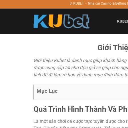
Bỏ
Chào mừng quý khách đến với KUBET – Nhà cái Casino & Betting hàng đầu thế giới
qua
nội
KUBE
dung
Giới Thi
Giới thiệu Kubet
là danh mục giúp khách hàng hi
được cung cấp tới cho độc giả sẽ giúp cho ng
tích để đi làm rõ hơn về danh mục đình đám 
Mục Lục
Quá Trình Hình Thành Và Phá
Là một sân chơi cá cược trực tuyến được cho 