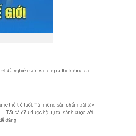
et đã nghiên cứu và tung ra thị trường cá
ame thủ trẻ tuổi. Từ những sản phẩm bài tây
 …. Tất cả đều được hội tụ tại sảnh cược với
dễ dàng.