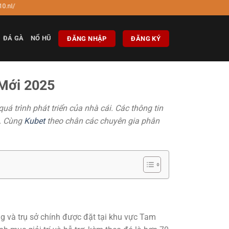
ĐÁ GÀ
NỔ HŨ
ĐĂNG NHẬP
ĐĂNG KÝ
 Mới 2025
 trình phát triển của nhà cái. Các thông tin
u. Cùng
Kubet
theo chân các chuyên gia phân
g và trụ sở chính được đặt tại khu vực Tam