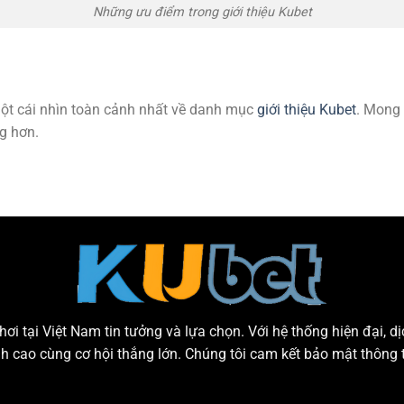
Những ưu điểm trong giới thiệu Kubet
một cái nhìn toàn cảnh nhất về danh mục
giới thiệu Kubet
. Mong 
g hơn.
ơi tại Việt Nam tin tưởng và lựa chọn. Với hệ thống hiện đại, d
nh cao cùng cơ hội thắng lớn. Chúng tôi cam kết bảo mật thông 