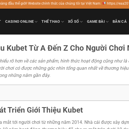
! Website chính thức của chúng tôi tại Việt Nam:
https://eaa2010.nl/
T
CASINO ONLINE
THỂ THAO
XỔ SỐ
GAME BÀI
BẮN CÁ
ệu Kubet Từ A Đến Z Cho Người Chơi
ểu rõ hơn về các sản phẩm, hình thức hoạt động cũng như là quá
ười chơi có được những góc nhìn tổng quan nhất về thương hiệ
trong những năm gần đây.
t Triển Giới Thiệu Kubet
ra mắt tới người chơi từ những năm 2014. Nhà cái được xây dựn